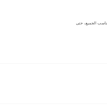
لجسم على www.lily-cosmetics.net. لدينا ما يناسب الجميع، حتى