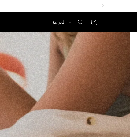
عربة
ل
العربية
التسوق
غ
ة