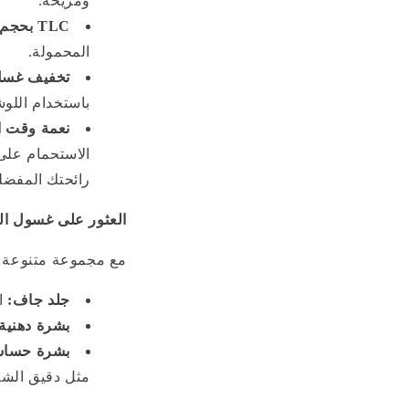
ومريحة.
TLC بحجم السفر:
المحمولة.
تخفيف غسل 
باستخدام اللو
نعمة وقت ا
الاستحمام على
رائحتك المفضلة
العثور على غسول ال
مع مجموعة متنوعة م
جلد جاف:
ا
بشرة دهنية:
بشرة حساس
مثل دقيق الشوف